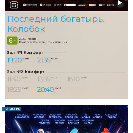
Последний богатырь.
Колобок
6
2026, Россия
+
Комедия, Фэнтези, Приключения
Зал №1 Комфорт
19:20
21:35
600 ₽
600 ₽
Зал №2 Комфорт
11:40
13:55
16:10
450 ₽
450 ₽
550 ₽
18:25
20:40
600 ₽
600 ₽
ПРЕМЬЕРА