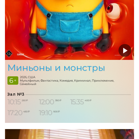
Миньоны и монстры
2026, США
6
+
Мультфильм, Фантастика, Комедия, Криминал, Приключения,
Семейный
Зал №3
10:15
12:00
15:35
250 ₽
350 ₽
400 ₽
17:20
19:10
450 ₽
500 ₽