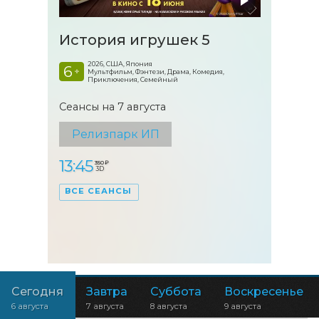
История игрушек 5
2026, США, Япония
6
+
Мультфильм, Фэнтези, Драма, Комедия,
Приключения, Семейный
Сеансы на 7 августа
Релизпарк ИП
13:45
350 ₽
3D
ВСЕ СЕАНСЫ
Сегодня
Завтра
Суббота
Воскресенье
6 августа
7 августа
8 августа
9 августа