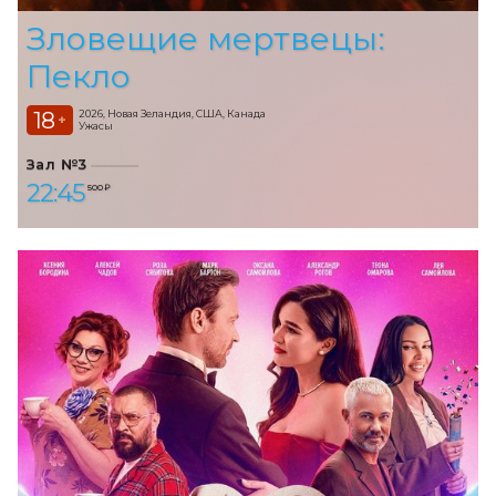
Зловещие мертвецы:
Пекло
18
2026, Новая Зеландия, США, Канада
+
Ужасы
Зал №3
22:45
500 ₽