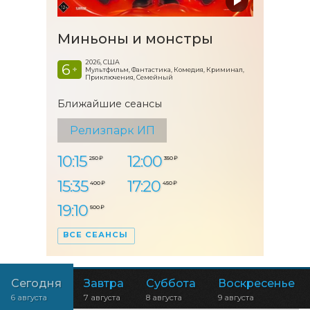
Миньоны и монстры
2026, США
6
+
Мультфильм, Фантастика, Комедия, Криминал,
Приключения, Семейный
Ближайшие сеансы
Релизпарк ИП
10:15
12:00
250 ₽
350 ₽
15:35
17:20
400 ₽
450 ₽
19:10
500 ₽
ВСЕ СЕАНСЫ
Сегодня
Завтра
Суббота
Воскресенье
6 августа
7 августа
8 августа
9 августа