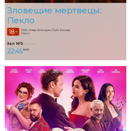
Зловещие мертвецы:
Пекло
18
2026, Новая Зеландия, США, Канада
+
Ужасы
Зал №3
22:45
500 ₽