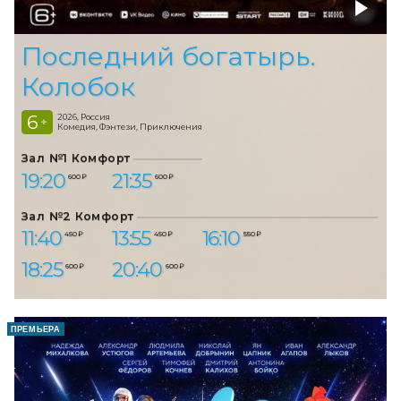
Последний богатырь.
Колобок
6
2026, Россия
+
Комедия, Фэнтези, Приключения
Зал №1 Комфорт
19:20
21:35
600 ₽
600 ₽
Зал №2 Комфорт
11:40
13:55
16:10
450 ₽
450 ₽
550 ₽
18:25
20:40
600 ₽
600 ₽
ПРЕМЬЕРА