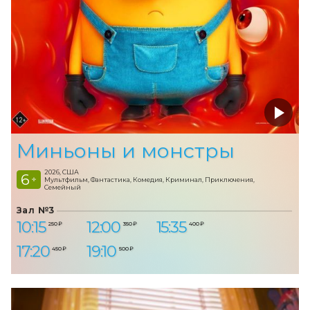
Миньоны и монстры
2026, США
6
+
Мультфильм, Фантастика, Комедия, Криминал, Приключения,
Семейный
Зал №3
10:15
12:00
15:35
250 ₽
350 ₽
400 ₽
17:20
19:10
450 ₽
500 ₽