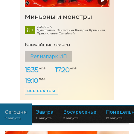
Миньоны и монстры
2026, США
6
+
Мультфильм, Фантастика, Комедия, Криминал,
Приключения, Семейный
Ближайшие сеансы
Релизпарк ИП
15:35
17:20
400 ₽
450 ₽
19:10
500 ₽
ВСЕ СЕАНСЫ
Сегодня
Завтра
Воскресенье
Понедель
7 августа
8 августа
9 августа
10 августа