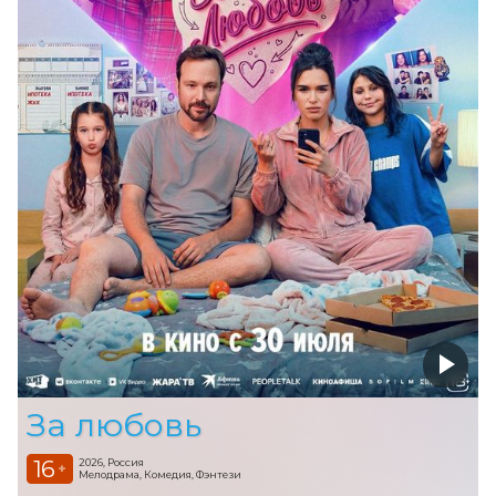
За любовь
16
2026, Россия
+
Мелодрама, Комедия, Фэнтези