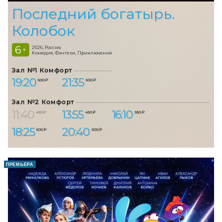
Последний богатырь.
Колобок
6
2026, Россия
+
Комедия, Фэнтези, Приключения
Зал №1 Комфорт
19:20
21:35
600 ₽
600 ₽
Зал №2 Комфорт
11:40
13:55
16:10
450 ₽
450 ₽
550 ₽
18:25
20:40
600 ₽
600 ₽
ПРЕМЬЕРА