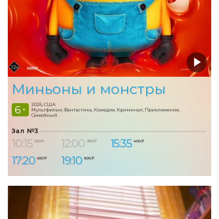
Миньоны и монстры
2026, США
6
+
Мультфильм, Фантастика, Комедия, Криминал, Приключения,
Семейный
Зал №3
10:15
12:00
15:35
250 ₽
350 ₽
400 ₽
17:20
19:10
450 ₽
500 ₽