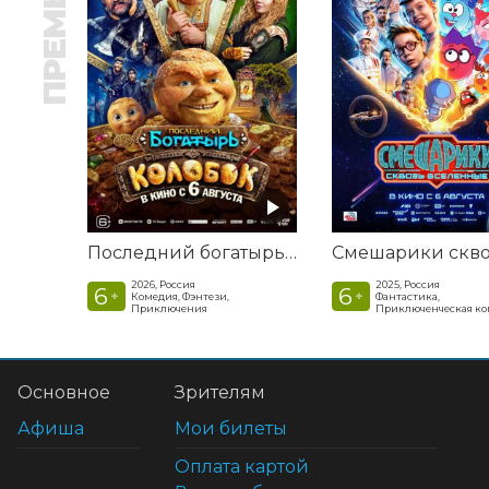
ПРЕМЬЕРА
Последний богатырь. Колобок
2026, Россия
2025, Россия
6
6
+
+
Комедия, Фэнтези,
Фантастика,
Приключения
Приключенческая к
Основное
Зрителям
Афиша
Мои билеты
Оплата картой