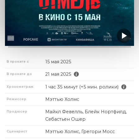
15 мая 2025
В прокате с
21 мая 2025
В прокате до
1 час 35 минут (+5 мин. ролики)
Хронометраж
Мэттью Холмс
Режиссер
Майкл Февелль, Блейк Нортфилд,
Продюсер
Себастьен Ошер
Мэттью Холмс, Грегори Мосс
Сценарист