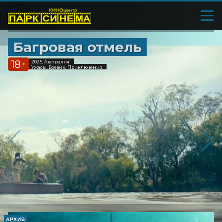
Багровая отмель
18
2025, Австралия
+
Ужасы, Боевик, Приключения
АРХИВ