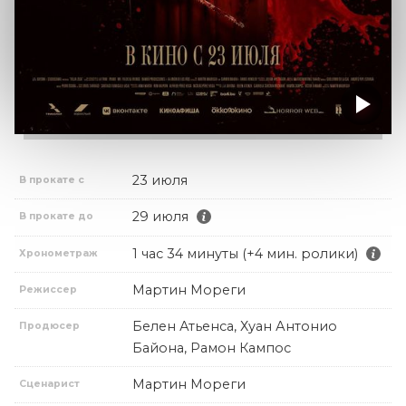
23 июля
В прокате с
29 июля
В прокате до
1 час 34 минуты (+4 мин. ролики)
Хронометраж
Мартин Мореги
Режиссер
Белен Атьенса, Хуан Антонио
Продюсер
Байона, Рамон Кампос
Мартин Мореги
Сценарист