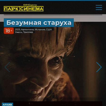
Безумная старуха
18
2025, Аргентина, Испания, США
+
Ужасы, Триллер
АРХИВ