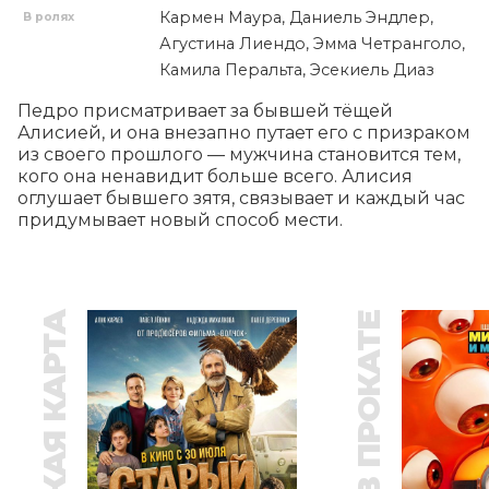
Кармен Маура, Даниель Эндлер,
В ролях
Агустина Лиендо, Эмма Четранголо,
Камила Перальта, Эсекиель Диаз
Педро присматривает за бывшей тёщей 
Алисией, и она внезапно путает его с призраком 
из своего прошлого — мужчина становится тем, 
кого она ненавидит больше всего. Алисия 
оглушает бывшего зятя, связывает и каждый час 
придумывает новый способ мести.
В ПРОКАТЕ