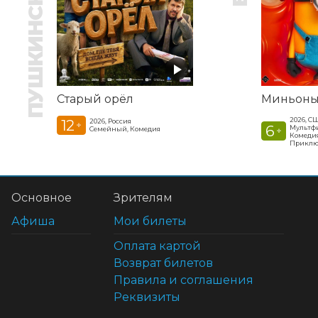
ПУШКИНСКАЯ КАРТА
Старый орёл
Миньоны
2026, С
12
2026, Россия
+
6
Мультфи
Семейный, Комедия
+
Комедия
Приклю
Основное
Зрителям
Афиша
Мои билеты
Оплата картой
Возврат билетов
Правила и соглашения
Реквизиты