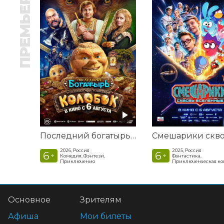
ПРЕМЬЕРА
Последний богатырь. Колобок
2026, Россия
2025, Россия
6
6
+
+
Комедия, Фэнтези,
Фантастика,
Приключения
Приключенческая к
Основное
Зрителям
Афиша
Мои билеты