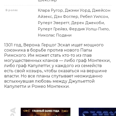
Шекспир
Клара Ругор, Джэми Уорд, Джейсон
В ролях
Айзекс, Дэн Фоглер, Ребел Уилсон,
Руперт Эверетт, Дерек Джекоби,
Руперт Грейвз, Фердия Уолш-Пило,
Николас Подани
1301 год, Верона. Герцог Эскал ищет мощного 
союзника в борьбе против нового Папы 
Римского. Им может стать кто-то из глав 
могущественных кланов — либо граф Монтекки, 
либо граф Капулетти; у каждого из семейств 
есть свой козырь, чтобы оказаться на вершине 
власти. Но все планы спутывает неожиданно 
вспыхнувшая любовь между Джульеттой 
Капулетти и Ромео Монтекки.