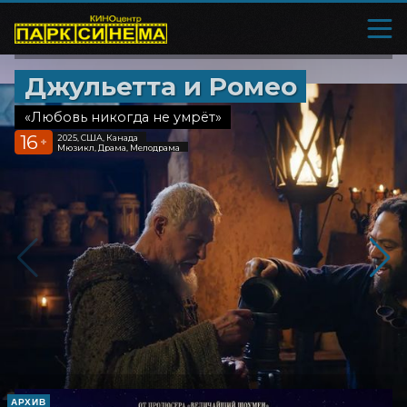
Джульетта и Ромео
«Любовь никогда не умрёт»
16
2025, США, Канада
+
Мюзикл, Драма, Мелодрама
АРХИВ