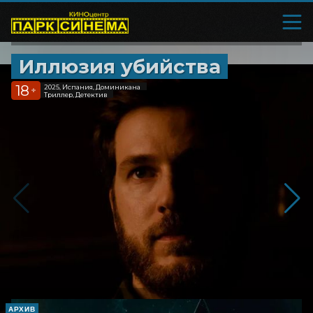
Иллюзия убийства
18
2025, Испания, Доминикана
+
Триллер, Детектив
АРХИВ