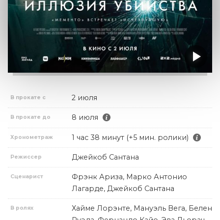
2 июля
В прокате с
8 июля
В прокате до
1 час 38 минут (+5 мин. ролики)
Хронометраж
Джейкоб Сантана
Режиссер
Фрэнк Ариза, Марко Антонио
Сценарист
Лагарде, Джейкоб Сантана
Хайме Лорэнте, Мануэль Вега, Белен
В ролях