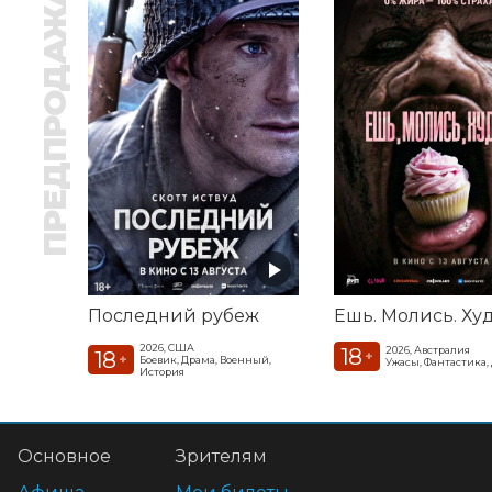
ПРЕДПРОДАЖА
Последний рубеж
2026, США
18
2026, Австралия
18
+
+
Боевик, Драма, Военный,
Ужасы, Фантастика,
История
Основное
Зрителям