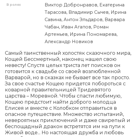
Виктор Добронравов, Екатерина
В ролях
Тарасова, Владимир Сычев, Ирина
Савина, Антон Эльдаров, Варвара
Чабан, Иван Агапов, Роман
Артемьев, Ирина Пономарева,
Александр Новиков
Самый таинственный холостяк сказочного мира, 
Кощей Бессмертный, наконец нашел свою 
невесту! Спустя целых триста лет поисков он 
готовится к свадьбе со своей возлюбленной 
Варварой, но в сказках не бывает все так просто. 
За свое счастье Кощею придется побороться с 
коварной правительницей Тридевятого 
царства – Моревной. Чтобы спасти любимую, 
Кощею предстоит найти доброго молодца 
Елисея и вместе с Колобком отправиться в 
опасное путешествие. Множество испытаний, 
невероятных приключений и даже свирепый и 
беспощадный дракон встретятся им на пути к 
Живой воде... Но настоящая дружба и любовь 