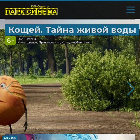
Кощей. Тайна живой воды
6
2026, Россия
+
Мультфильм, Приключения, Комедия, Фэнтези
АРХИВ