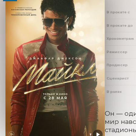
В прокате с
В прокате до
Хронометраж
Режиссер
Продюсер
Сценарист
В ролях
Он — оди
мир навс
стадионы