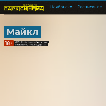
Ноябрьск
Расписание
Майкл
18
2026, США, Великобритания
+
Биография, Музыка, Драма