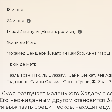
18 июня
24 июня
1 час 32 минуты (+5 мин. ролики)
Жиль де Мэтр
Мохамед Беншериф, Катрин Камбор, Анна Марш
Прюн де Мэтр
Наэль Трэн, Нахиль Буаззауи, Зайн Секкат, Кев А
Градзиель, Саири Сальма, Юссеф Тунзи, Файкал 
 буря разлучает маленького Хадару с сем
 Его неожиданным другом становится бы
ся выживать среди песков, находят еду, 