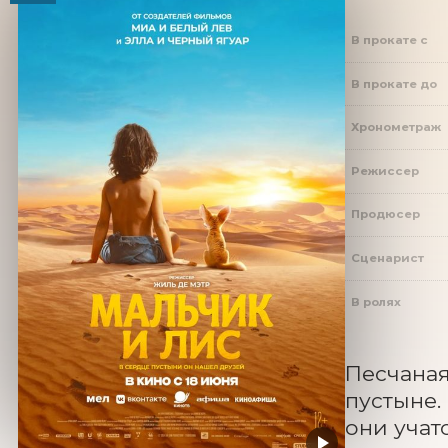
В прокате с
В прокате до
Хронометраж
Режиссер
Продюсер
Сценарист
В ролях
Песчаная
пустыне.
они учат