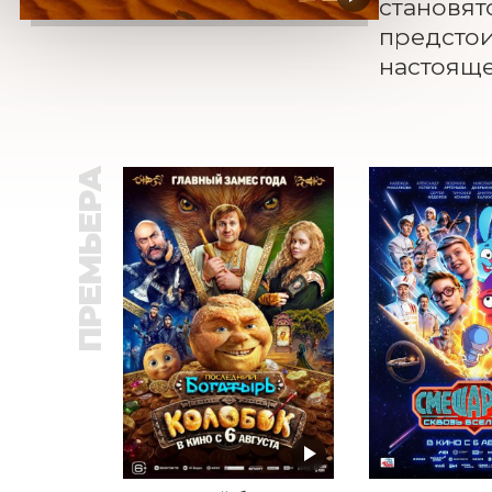
становят
предстои
настояще
ПРЕМЬЕРА