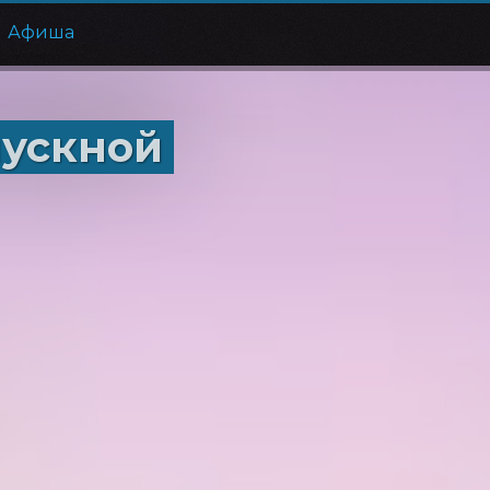
Афиша
пускной