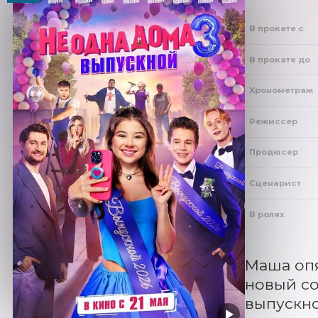
В прокате с
В прокате до
Хронометраж
Режиссер
Продюсер
Сценарист
В ролях
Маша опя
новый со
выпускно