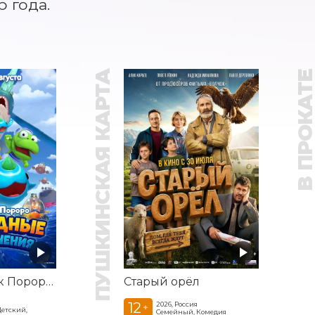
 года.
ПУШКИНСКАЯ КАРТА
В ПРОКАТ
Пингвинёнок Пороро: Подводные приключения
Старый орёл
12
2026, Россия
+
Детский,
Семейный, Комедия