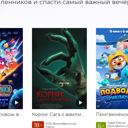
енников и спасти самый важный вечер
Смешарики сквозь вселенные
Корни: Сага о вампирах
Корея Южная
18
2026, Великобритания
6
+
+
Мультфильм, 
Ужасы