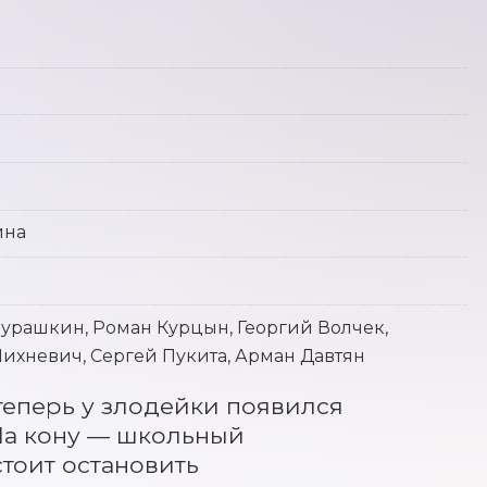
ина
урашкин, Роман Курцын, Георгий Волчек,
ихневич, Сергей Пукита, Арман Давтян
теперь у злодейки появился 
а кону — школьный 
оит остановить 