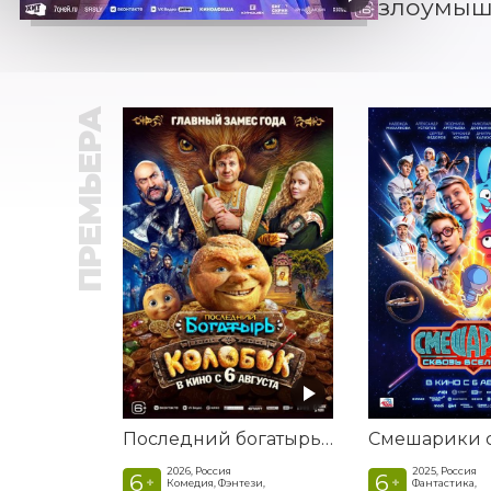
злоумышл
ПРЕМЬЕРА
Последний богатырь. Колобок
2026, Россия
2025, Россия
6
6
+
+
Комедия, Фэнтези,
Фантастика,