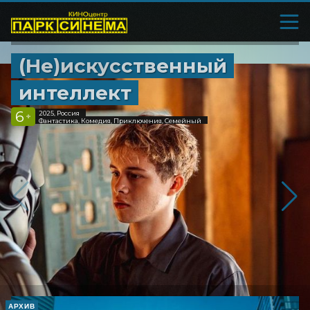
(Не)искусственный
интеллект
6
2025, Россия
+
Фантастика, Комедия, Приключения, Семейный
АРХИВ