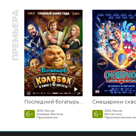
ПРЕМЬЕРА
Последний богатырь. Колобок
2026, Россия
2025, Россия
6
6
+
+
Комедия, Фэнтези,
Фантастика,
Приключения
Приключенческая к