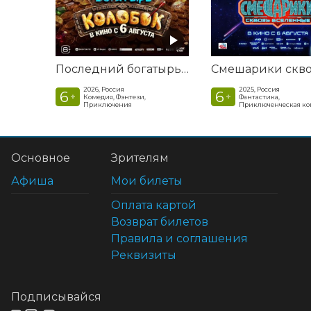
Последний богатырь. Колобок
2026, Россия
2025, Россия
6
6
+
+
Комедия, Фэнтези,
Фантастика,
Приключения
Приключенческая к
Основное
Зрителям
Афиша
Мои билеты
Оплата картой
Возврат билетов
Правила и соглашения
Реквизиты
Подписывайся