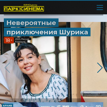
Невероятные
приключения Шурика
18
2025, Россия
+
Комедия
АРХИВ