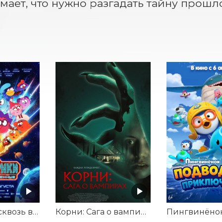
мает, что нужно разгадать тайну прошл
Смешарики сквозь вселенные
Корни: Сага о вампирах