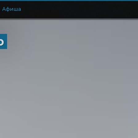
Афиша
р