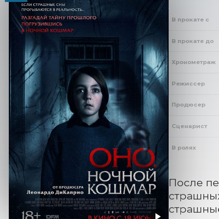
В прокате с
В прокате до
Хронометраж
Режиссер
Продюсер
Сценарист
В ролях
После пе
страшных
страшные