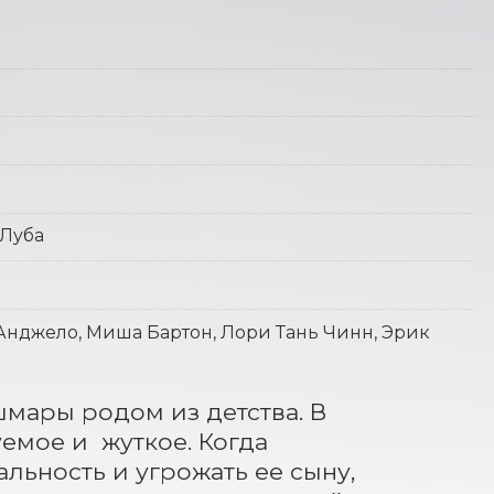
 Луба
Анджело, Миша Бартон, Лори Тань Чинн, Эрик
мары родом из детства. В 
мое и  жуткое. Когда 
ьность и угрожать ее сыну, 