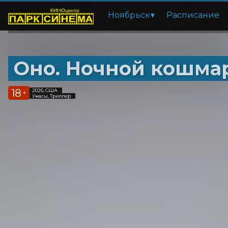
Ноябрьск
Расписание
Оно. Ночной кошма
18
2026, США
+
Ужасы, Триллер