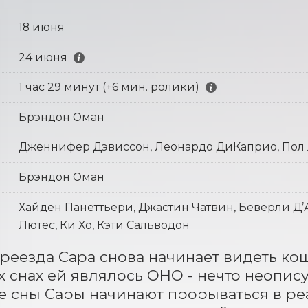
18 июня
24 июня
1 час 29 минут (+6 мин. ролики)
Брэндон Оман
Дженнифер Дэвиссон, Леонардо ДиКаприо, Пол
Брэндон Оман
Хайден Панеттьери, Джастин Чатвин, Беверли Д’
Лютес, Ки Хо, Кэти Сальводон
реезда Сара снова начинает видеть кош
 снах ей являлось ОНО - нечто неописуе
 сны Сары начинают прорываться в реал