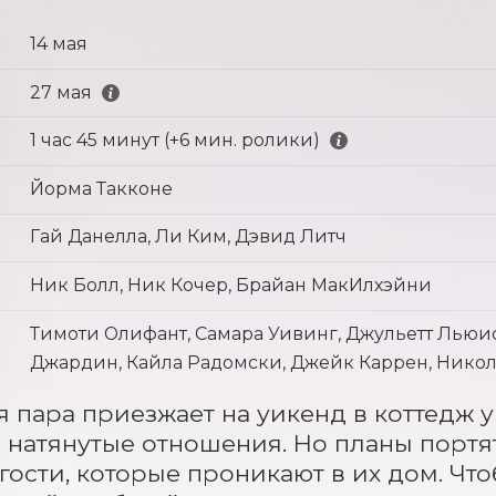
14 мая
27 мая
1 час 45 минут (+6 мин. ролики)
Йорма Такконе
Гай Данелла, Ли Ким, Дэвид Литч
Ник Болл, Ник Кочер, Брайан МакИлхэйни
Тимоти Олифант, Самара Уивинг, Джульетт Льюис
Джардин, Кайла Радомски, Джейк Каррен, Нико
 пара приезжает на уикенд в коттедж у
 натянутые отношения. Но планы портя
гости, которые проникают в их дом. Что