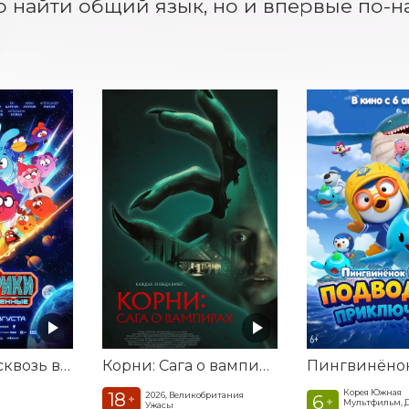
о найти общий язык, но и впервые по-н
Смешарики сквозь вселенные
Корни: Сага о вампирах
Корея Южная
18
2026, Великобритания
6
+
+
Мультфильм, 
Ужасы