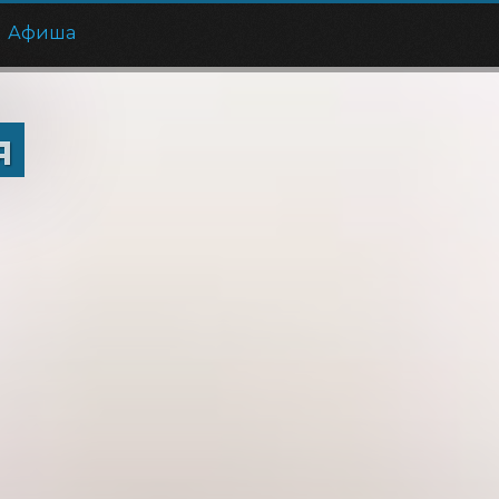
Афиша
я