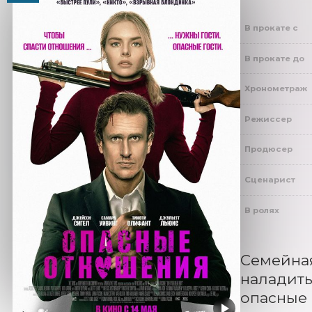
В прокате с
В прокате до
Хронометраж
Режиссер
Продюсер
Сценарист
В ролях
Семейная
наладить
опасные 