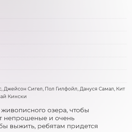
, Джейсон Сигел, Пол Гилфойл, Дануся Самал, Кит
лай Кински
 живописного озера, чтобы 
т непрошеные и очень 
бы выжить, ребятам придется 