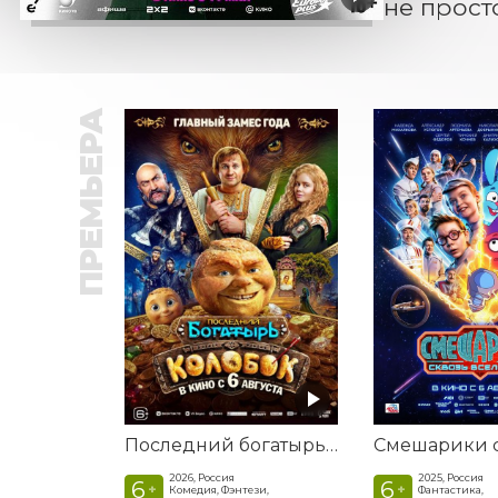
не прост
ПРЕМЬЕРА
Последний богатырь. Колобок
2026, Россия
2025, Россия
6
6
+
+
Комедия, Фэнтези,
Фантастика,