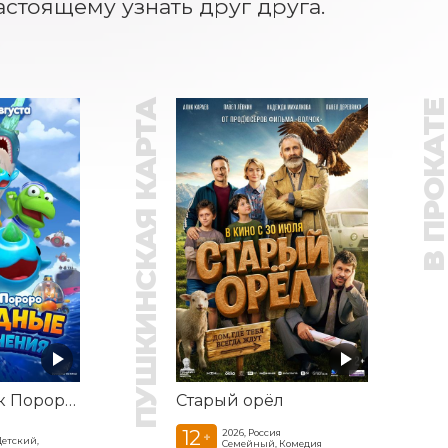
астоящему узнать друг друга.
ПУШКИНСКАЯ КАРТА
В ПРОКАТ
Пингвинёнок Пороро: Подводные приключения
Старый орёл
12
2026, Россия
+
Детский,
Семейный, Комедия