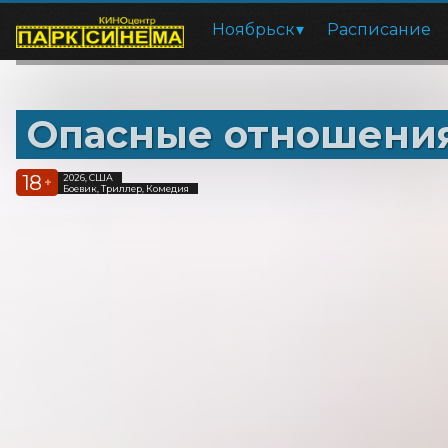
Ноябрьск
Расписание
Опасные отношени
18
2026, США
+
Боевик, Триллер, Комедия