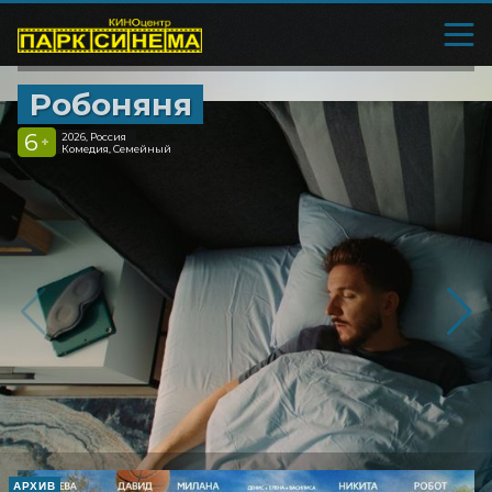
Робоняня
6
2026, Россия
+
Комедия, Семейный
АРХИВ