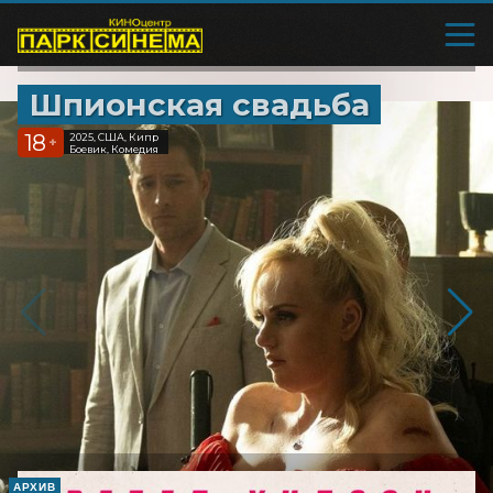
Шпионская свадьба
18
2025, США, Кипр
+
Боевик, Комедия
АРХИВ