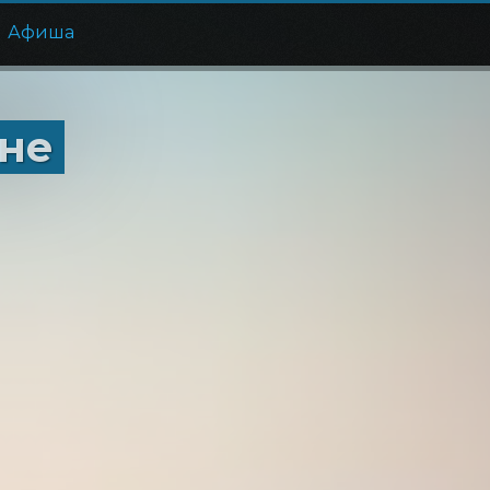
Афиша
ане