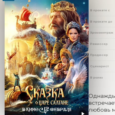
В прокате с
В прокате до
Хронометраж
Режиссер
Продюсер
Сценарист
В ролях
Однажды 
встречае
любовь м