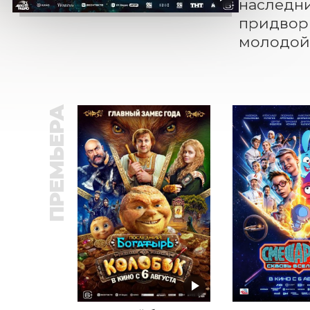
наследни
придворн
молодой 
ПРЕМЬЕРА