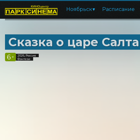
Ноябрьск
Расписание
Сказка о царе Салт
6
2026, Россия
+
Фэнтези