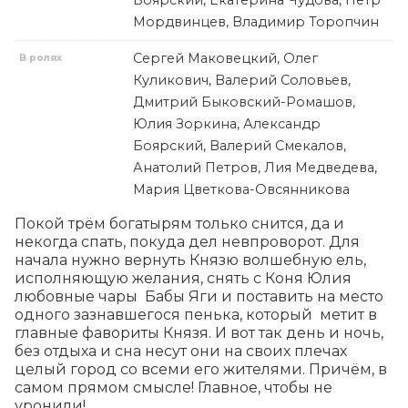
Боярский, Екатерина Чудова, Петр
Мордвинцев, Владимир Торопчин
Сергей Маковецкий, Олег
В ролях
Куликович, Валерий Соловьев,
Дмитрий Быковский-Ромашов,
Юлия Зоркина, Александр
Боярский, Валерий Смекалов,
Анатолий Петров, Лия Медведева,
Мария Цветкова-Овсянникова
Покой трём богатырям только снится, да и 
некогда спать, покуда дел невпроворот. Для 
начала нужно вернуть Князю волшебную ель, 
исполняющую желания, снять с Коня Юлия 
любовные чары  Бабы Яги и поставить на место 
одного зазнавшегося пенька, который  метит в 
главные фавориты Князя. И вот так день и ночь, 
без отдыха и сна несут они на своих плечах 
целый город со всеми его жителями. Причём, в 
самом прямом смысле! Главное, чтобы не 
уронили!