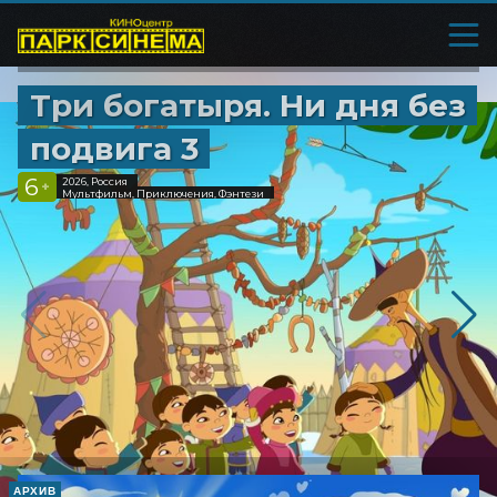
Три богатыря. Ни дня без
подвига 3
6
2026, Россия
+
Мультфильм, Приключения, Фэнтези
АРХИВ