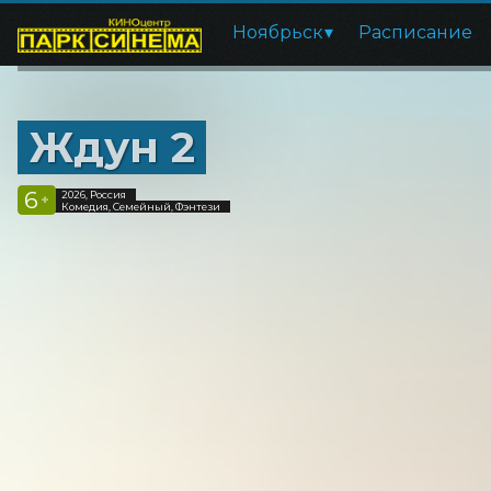
Ноябрьск
Расписание
Ждун 2
6
2026, Россия
+
Комедия, Семейный, Фэнтези