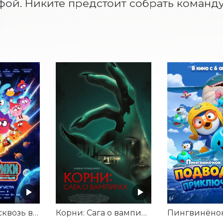
фой. Никите предстоит собрать команд
Смешарики сквозь вселенные
Корни: Сага о вампирах