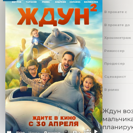
В прокате с
В прокате до
Хронометраж
Режиссер
Продюсер
Сценарист
В ролях
Ждун воз
мальчика
планирую