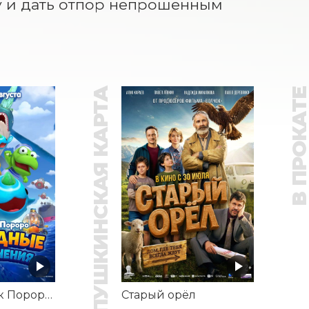
у и дать отпор непрошенным 
ПУШКИНСКАЯ КАРТА
В ПРОКАТ
Пингвинёнок Пороро: Подводные приключения
Старый орёл