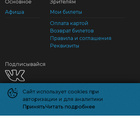
Основное
Зрителям
Афиша
Мои билеты
Оплата картой
Возврат билетов
Правила и соглашения
Реквизиты
Подписывайся
Сайт использует cookies при
Способы оплаты
авторизации и для аналитики
Принять
Читать подробнее
©
2026
Powered by
p24.app