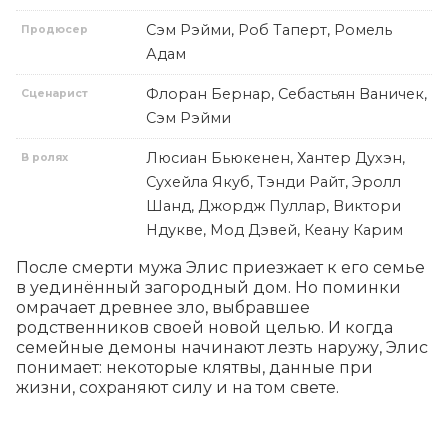
Сэм Рэйми, Роб Таперт, Ромель
Продюсер
Адам
Флоран Бернар, Себастьян Ваничек,
Сценарист
Сэм Рэйми
Люсиан Бьюкенен, Хантер Духэн,
В ролях
Сухейла Якуб, Тэнди Райт, Эролл
Шанд, Джордж Пуллар, Виктори
Ндукве, Мод Дэвей, Кеану Карим
После смерти мужа Элис приезжает к его семье 
в уединённый загородный дом. Но поминки 
омрачает древнее зло, выбравшее 
родственников своей новой целью. И когда 
семейные демоны начинают лезть наружу, Элис 
понимает: некоторые клятвы, данные при 
жизни, сохраняют силу и на том свете.