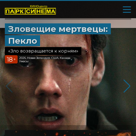
Зловещие мертвецы:
Пекло
«Зло возвращается к корням»
18
2026, Новая Зеландия, США, Канада
+
Ужасы