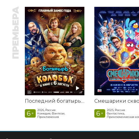
ПРЕМЬЕРА
Последний богатырь. Колобок
2026, Россия
2025, Россия
6
6
+
+
Комедия, Фэнтези,
Фантастика,
Приключения
Приключенческая к