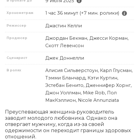
9 июля 2025
В прокате до
1 час 36 минут (+7 мин. ролики)
Хронометраж
Джастин Келли
Режиссер
Джордан Бекман, Джесси Корман,
Продюсер
Скотт Левенсон
Джек Доннелли
Сценарист
Алисия Сильверстоун, Карл Глусман,
В ролях
Тэмми Бланчард, Кэти Куртин,
Эстебан Бенито, Дженнифер Хорнг,
Джон Уоллман, Mike Rob, Пол
МакКэллион, Nicole Annunziata
Преуспевающая женщина-руководитель 
заводит молодого любовника. Однако она 
отвергает мужчину, когда из-за своей 
одержимости он переходит границы здоровых 
отношений.