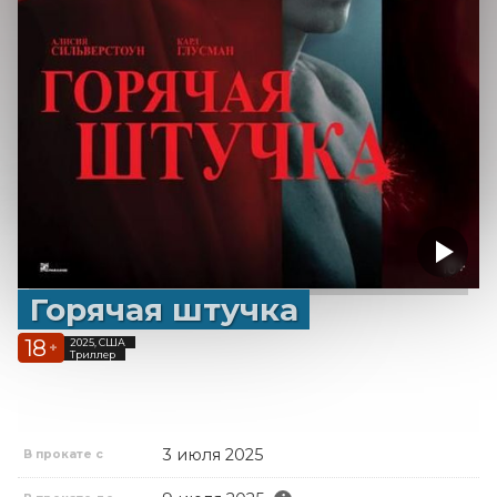
Горячая штучка
18
2025, США
+
Триллер
3 июля 2025
В прокате с