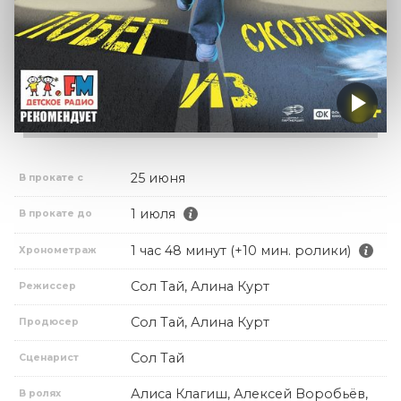
25 июня
В прокате с
1 июля
В прокате до
1 час 48 минут (+10 мин. ролики)
Хронометраж
Сол Тай, Алина Курт
Режиссер
Сол Тай, Алина Курт
Продюсер
Сол Тай
Сценарист
Алиса Клагиш, Алексей Воробьёв,
В ролях