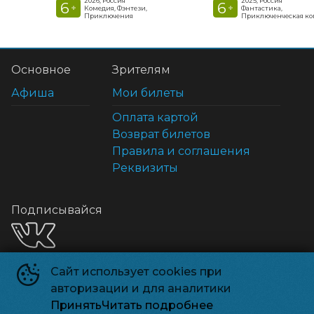
2026, Россия
2025, Россия
6
6
+
+
Комедия, Фэнтези,
Фантастика,
Приключения
Приключенческая к
Основное
Зрителям
Афиша
Мои билеты
Оплата картой
Возврат билетов
Правила и соглашения
Реквизиты
Подписывайся
Сайт использует cookies при
Способы оплаты
авторизации и для аналитики
Принять
Читать подробнее