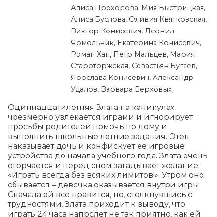
Алиса Прохорова, Мия Быстрицкая,
Алиса Буслова, Оливия Квятковская,
Виктор Конисевич, Леонид
Ярмольник, Екатерина Конисевич,
Роман Хан, Петр Мальцев, Мария
Староторжская, Севастьян Бугаев,
Ярослава Конисевич, Александр
Удалов, Варвара Верховых
Одиннадцатилетняя Злата на каникулах 
чрезмерно увлекается играми и игнорирует 
просьбы родителей помочь по дому и 
выполнить школьные летние задания. Отец 
наказывает дочь и конфискует ее игровые 
устройства до начала учебного года. Злата очень 
огорчается и перед сном загадывает желание: 
«Играть всегда без всяких лимитов!». Утром оно 
сбывается – девочка оказывается внутри игры. 
Сначала ей все нравится, но, столкнувшись с 
трудностями, Злата приходит к выводу, что 
играть 24 часа напролет не так приятно, как ей 