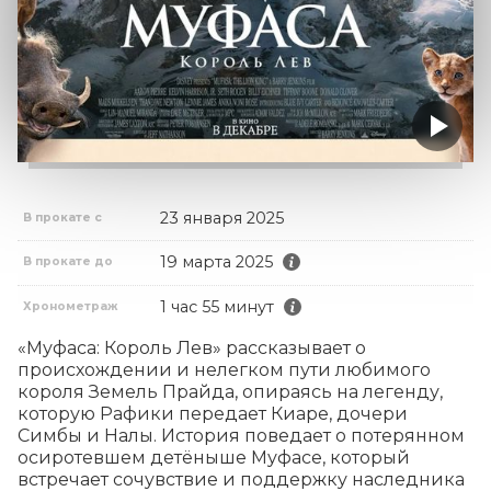
23 января 2025
В прокате с
19 марта 2025
В прокате до
1 час 55 минут
Хронометраж
«Муфаса: Король Лев» рассказывает о 
происхождении и нелегком пути любимого 
короля Земель Прайда, опираясь на легенду, 
которую Рафики передает Киаре, дочери 
Симбы и Налы. История поведает о потерянном 
осиротевшем детёныше Муфасе, который 
встречает сочувствие и поддержку наследника 