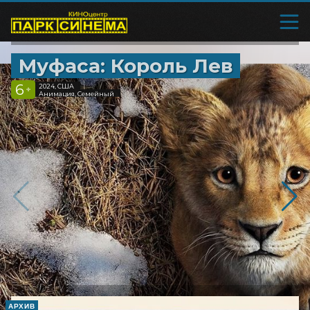
Муфаса: Король Лев
6
2024, США
+
Анимация, Семейный
АРХИВ