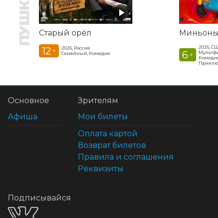
Старый орёл
Миньоны
2026, С
12
2026, Россия
+
6
Мультфи
Семейный, Комедия
+
Комедия
Приклю
Основное
Зрителям
Афиша
Мои билеты
Оплата картой
Возврат билетов
Правила и соглашения
Реквизиты
Подписывайся