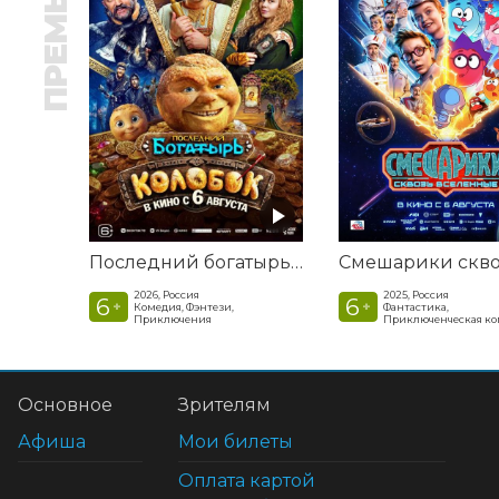
ПРЕМЬЕРА
Последний богатырь. Колобок
2026, Россия
2025, Россия
6
6
+
+
Комедия, Фэнтези,
Фантастика,
Приключения
Приключенческая к
Основное
Зрителям
Афиша
Мои билеты
Оплата картой