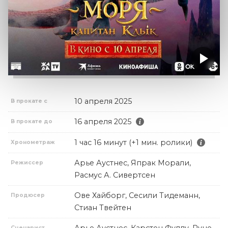
10 апреля 2025
В прокате с
16 апреля 2025
В прокате до
1 час 16 минут (+1 мин. ролики)
Хронометраж
Арье Аустнес, Япрак Морали,
Режиссер
Расмус А. Сивертсен
Ове Хайборг, Сесили Тидеманн,
Продюсер
Стиан Твейтен
Сценарист