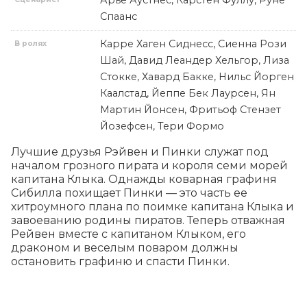
Арье Аустнес, Карстен Фуллу, Руне
Спаанс
Карре Хаген Сиднесс, Сиенна Рози
В ролях
Шай, Давид Леандер Хельгор, Лиза
Стокке, Хавард Бакке, Нильс Йорген
Каалстад, Йеппе Бек Лаурсен, Ян
Мартин Йонсен, Фритьоф Стензет
Йозефсен, Тери Формо
Лучшие друзья Рэйвен и Пинки служат под 
началом грозного пирата и короля семи морей 
капитана Клыка. Однажды коварная графиня 
Сибилла похищает Пинки — это часть ее 
хитроумного плана по поимке капитана Клыка и 
завоеванию родины пиратов. Теперь отважная 
Рейвен вместе с капитаном Клыком, его 
драконом и веселым поваром должны 
остановить графиню и спасти Пинки.