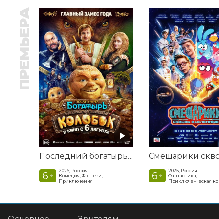
ПРЕМЬЕРА
Последний богатырь. Колобок
2026, Россия
2025, Россия
6
6
+
+
Комедия, Фэнтези,
Фантастика,
Приключения
Приключенческая к
Основное
Зрителям