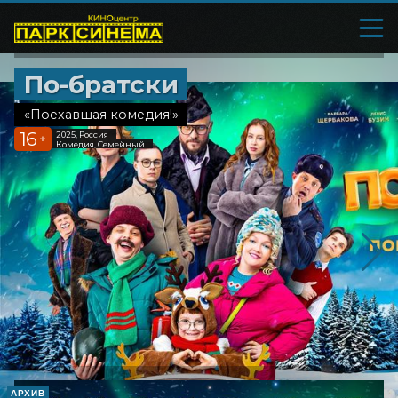
По-братски
«Поехавшая комедия!»
16
2025, Россия
+
Комедия, Семейный
АРХИВ