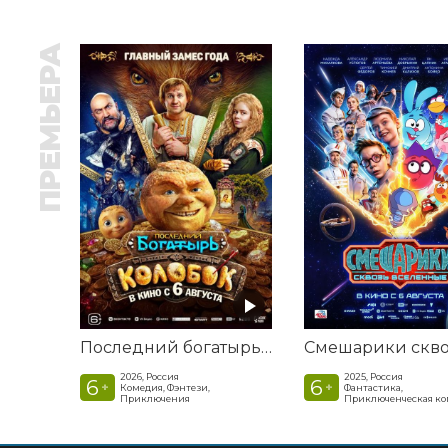
ПРЕМЬЕРА
Последний богатырь. Колобок
2026, Россия
2025, Россия
6
6
+
+
Комедия, Фэнтези,
Фантастика,
Приключения
Приключенческая к