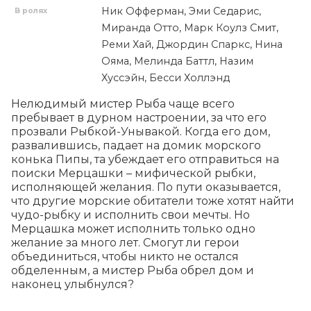
Ник Офферман, Эми Седарис,
В ролях
Миранда Отто, Марк Коулз Смит,
Реми Хай, Джордин Спаркс, Нина
Ояма, Мелинда Баттл, Назим
Хуссэйн, Бесси Холлэнд
Нелюдимый мистер Рыба чаще всего 
пребывает в дурном настроении, за что его 
прозвали Рыбкой-Унывакой. Когда его дом, 
развалившись, падает на домик морского 
конька Пипы, та убеждает его отправиться на 
поиски Мерцашки – мифической рыбки, 
исполняющей желания. По пути оказывается, 
что другие морские обитатели тоже хотят найти 
чудо-рыбку и исполнить свои мечты. Но 
Мерцашка может исполнить только одно 
желание за много лет. Смогут ли герои 
объединиться, чтобы никто не остался 
обделенным, а мистер Рыба обрел дом и 
наконец улыбнулся?