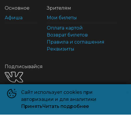
Основное
Зрителям
Афиша
Мои билеты
Оплата картой
Возврат билетов
Правила и соглашения
Реквизиты
Подписывайся
Сайт использует cookies при
Способы оплаты
авторизации и для аналитики
Принять
Читать подробнее
©
2026
Powered by
p24.app