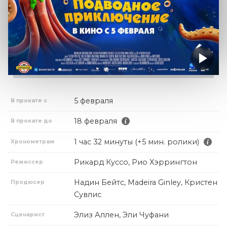
5 февраля
В прокате с
18 февраля
В прокате до
1 час 32 минуты (+5 мин. ролики)
Хронометраж
Рикард Куссо, Рио Хэррингтон
Режиссер
Надин Бейтс, Madeira Ginley, Кристен
Продюсер
Сувлис
Элиз Аллен, Эли Чуфани
Сценарист