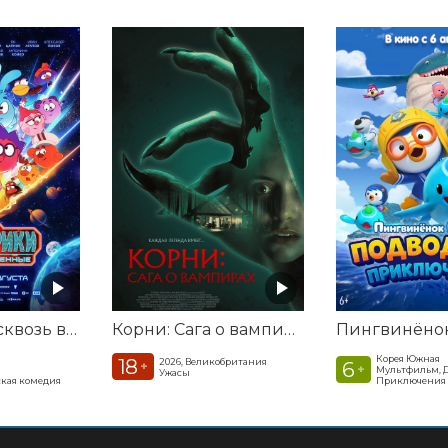
Смешарики сквозь вселенные
Корни: Сага о вампирах
Корея Южная
18
2026, Великобритания
6
+
+
Мультфильм, 
Ужасы
кая комедия
Приключения