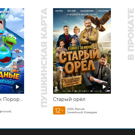
ПУШКИНСКАЯ КАРТА
В ПРОКАТ
Пингвинёнок Пороро: Подводные приключения
Старый орёл
12
2026, Россия
+
Детский,
Семейный, Комедия