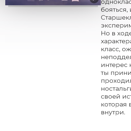
одноклас
бояться, 
Старшекл
эксперим
Но в ход
характер
класс, о
неподде
интерес 
ты прини
проходил
ностальг
своей ис
которая 
внутри.