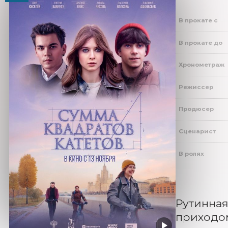
В прокате с
В прокате до
Хронометраж
Режиссер
Продюсер
Сценарист
В ролях
Рутинная
приходом