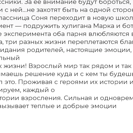
сники. За ее внимание будут бороться, 
и с ней…не захотят быть на одной сторон
ассница Соня переходит в новую школу
ент — подружить хулигана Марка и бота
е эксперимента оба парня влюбляются в
а, три разных жизни переплетаются благ
жидания родителей, настоящие эмоции, 
льный

к жизни! Взрослый мир так рядом и так 
маешь решение куда и с кем ты будешь 
 это. Проживая с героями их истории и
ируем, каждый о

тории взросления. Сильная и одноврем
вызывает теплые и добрые эмоции
