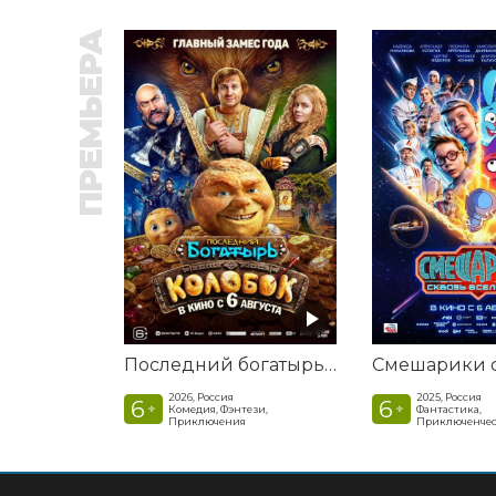
ПРЕМЬЕРА
Последний богатырь. Колобок
2026, Россия
2025, Россия
6
6
+
+
Комедия, Фэнтези,
Фантастика,
Приключения
Приключенчес