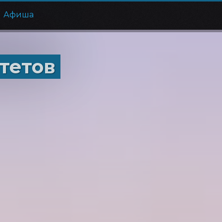
Афиша
тетов